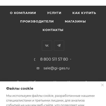
О КОМПАНИИ
УСЛУГИ
КАК КУПИТЬ
ПРОИЗВОДИТЕЛИ
МАГАЗИНЫ
КОНТАКТЫ
8 800 511 57 80
sale@gi-gas.ru
г. Набережные Челны, Казанский
пр-т, 226А
Файлы cookie
Мы используем файлы cookie, разработанные нашими
ПОДПИСАТЬСЯ НА РАССЫЛКУ
специалистами и третьими лицами, для анализа
событий на нашем веб-сайте, что позволяет нам