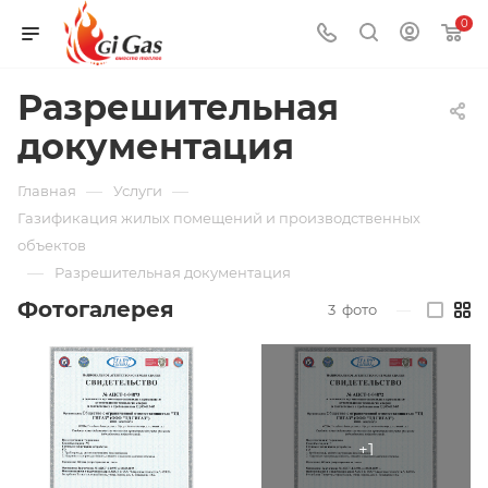
0
Разрешительная
документация
—
—
Главная
Услуги
Газификация жилых помещений и производственных
объектов
—
Разрешительная документация
Фотогалерея
3
фото
—