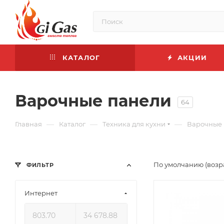
КАТАЛОГ
АКЦИИ
Варочные панели
64
—
—
—
Главная
Каталог
Техника для кухни
Варочные
По умолчанию (возр
ФИЛЬТР
Интернет