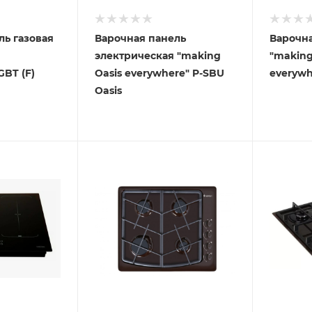
ль газовая
Варочная панель
Варочна
электрическая "making
"making
GBT (F)
Oasis everywhere" P-SBU
everywh
Oasis