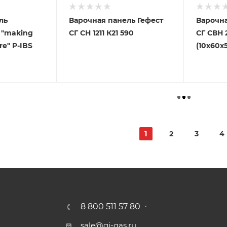
ль
Варочная панель Гефест
Варочна
 "making
СГ СН 1211 К21 590
СГ СВН 
Oasis everywhere" P-IBS
(10х60х5
1
2
3
4
8 800 511 57 80
sale@gi-gas.ru