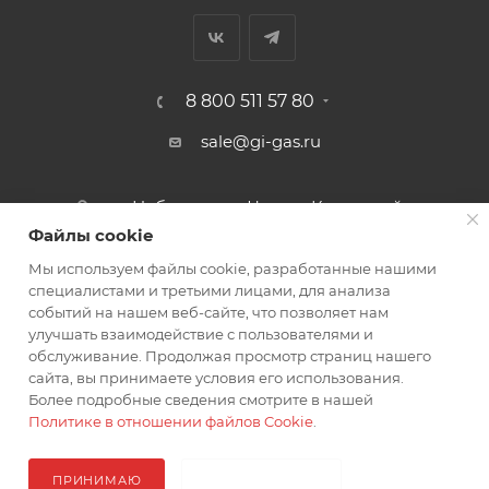
8 800 511 57 80
sale@gi-gas.ru
г. Набережные Челны, Казанский
пр-т, 226А
Файлы cookie
Мы используем файлы cookie, разработанные нашими
ПОДПИСАТЬСЯ НА РАССЫЛКУ
специалистами и третьими лицами, для анализа
событий на нашем веб-сайте, что позволяет нам
улучшать взаимодействие с пользователями и
обслуживание. Продолжая просмотр страниц нашего
ПОЛИТИКА КОНФИДЕНЦИАЛЬНОСТИ
сайта, вы принимаете условия его использования.
Более подробные сведения смотрите в нашей
Политике в отношении файлов Cookie
.
2026 © Гигаз: интернет-магазин
ПРИНИМАЮ
НЕ ПРИНИМАЮ