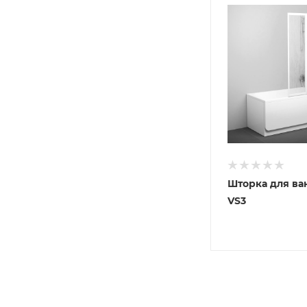
Шторка для в
VS3