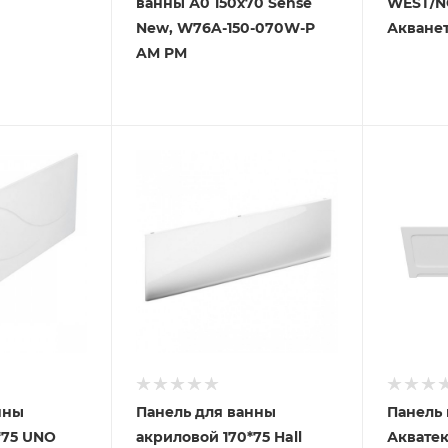
ванны А0 150х70 Sense
WEST/N
New, W76A-150-070W-P
Акване
AM PM
нны
Панель для ванны
Панель 
*75 UNO
акриловой 170*75 Hall
Аквате