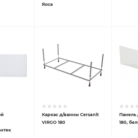
Roca
ой
Каркас д/ванны Cersanit
Панель
VIRGO 180
180, бе
антек