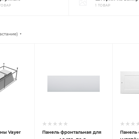
 ТОВАР
1 ТОВАР
астание)
нны Vayer
Панель фронтальная для
Панель