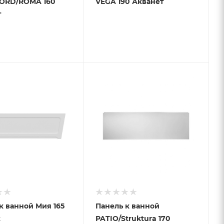
ORD/ROMA 160
VEGA 190 Акванет
т
к ванной Мия 165
Панель к ванной
к
PATIO/Struktura 170