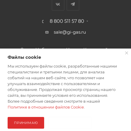
8 800 511 57 80
sale@gi-gas.ru
г. Набережные Челны, Казанский
пр-т, 226А
Файлы cookie
Мы используем файлы cookie, разработанные нашими
ПОДПИСАТЬСЯ НА РАССЫЛКУ
специалистами и третьими лицами, для анализа
событий на нашем веб-сайте, что позволяет нам
улучшать взаимодействие с пользователями и
обслуживание. Продолжая просмотр страниц нашего
ПОЛИТИКА КОНФИДЕНЦИАЛЬНОСТИ
сайта, вы принимаете условия его использования.
Более подробные сведения смотрите в нашей
Политике в отношении файлов Cookie
.
2026 © Гигаз: интернет-магазин
ПРИНИМАЮ
НЕ ПРИНИМАЮ
ПОД ЗАКАЗ