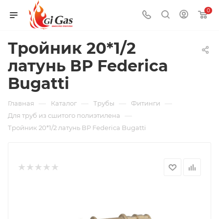
0
Тройник 20*1/2
латунь ВР Federica
Bugatti
—
—
—
—
Главная
Каталог
Трубы
Фитинги
—
Для труб из сшитого полиэтилена
Тройник 20*1/2 латунь ВР Federica Bugatti