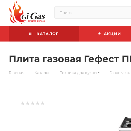
КАТАЛОГ
АКЦИИ
Плита газовая Гефест П
—
—
—
Главная
Каталог
Техника для кухни
Газовые п