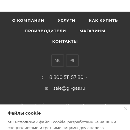
О КОМПАНИИ
УСЛУГИ
КАК КУПИТЬ
ПРОИЗВОДИТЕЛИ
МАГАЗИНЫ
КОНТАКТЫ
8 800 511 57 80
sale@gi-gas.ru
г. Набережные Челны, Казанский
пр-т, 226А
Файлы cookie
Мы используем файлы cookie, разработанные нашими
ПОДПИСАТЬСЯ НА РАССЫЛКУ
специалистами и третьими лицами, для анализа