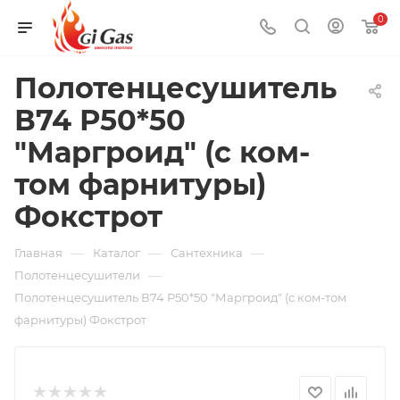
0
Полотенцесушитель
В74 Р50*50
"Маргроид" (с ком-
том фарнитуры)
Фокстрот
—
—
—
Главная
Каталог
Сантехника
—
Полотенцесушители
Полотенцесушитель В74 Р50*50 "Маргроид" (с ком-том
фарнитуры) Фокстрот