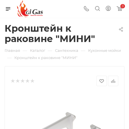
0
Кронштейн к
раковине "МИНИ"
—
—
—
Главная
Каталог
Сантехника
Кухонные мойки
—
Кронштейн к раковине "МИНИ"