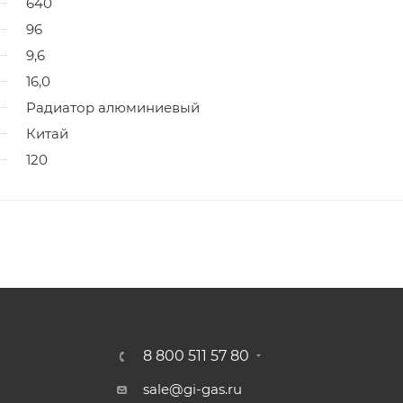
640
96
9,6
16,0
Радиатор алюминиевый
Китай
120
8 800 511 57 80
sale@gi-gas.ru