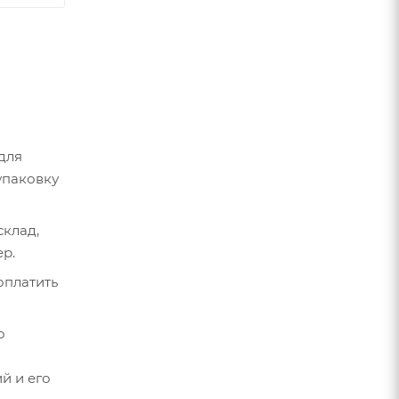
 для
упаковку
склад,
ер.
оплатить
о
й и его