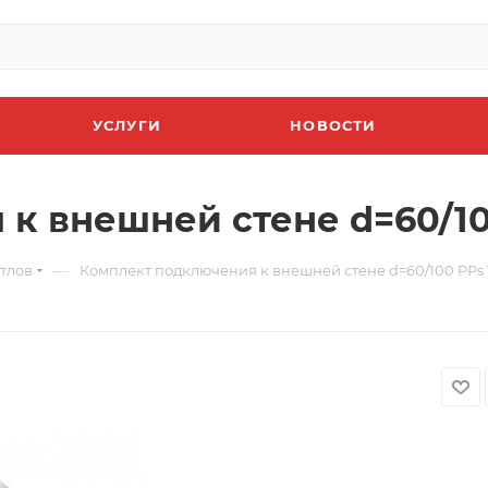
УСЛУГИ
НОВОСТИ
 к внешней стене d=60/1
—
тлов
Комплект подключения к внешней стене d=60/100 PP