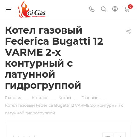
0
Котел газовый
Federica Bugatti 12
VARME 2-х
контурный с
латунной
гидрогруппой
—
—
—
—
Главная
Каталог
Котлы
Газовые
Котел газовый Federica Bugatti 12 VARME 2-х контурный с
латунной гидрогруппой