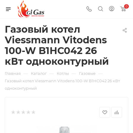
0
Газовый котел
Viessmann Vitodens
100-W B1HC042 26
кВт одноконтурный
—
—
—
—
Главная
Каталог
Котлы
Газовые
Газовый котел Viessmann Vitodens 100-W B1HC042 26 кВт
одноконтурный