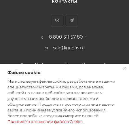
КОНТАКТЫ
8 800 511 57 80
sale@gi-gas.ru
г. Набережные Челны, Казанский
пр-т, 226А
Файлы cookie
Мы используем файлы cookie, разработанные нашими
ПОДПИСАТЬСЯ НА РАССЫЛКУ
специалистами и третьими лицами, для анализа
событий на нашем веб-сайте, что позволяет нам
улучшать взаимодействие с пользователями и
обслуживание. Продолжая просмотр страниц нашего
ПОЛИТИКА КОНФИДЕНЦИАЛЬНОСТИ
сайта, вы принимаете условия его использования.
Более подробные сведения смотрите в нашей
Политике в отношении файлов Cookie
.
2026 © Гигаз: интернет-магазин