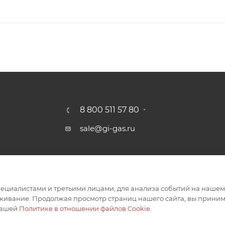
8 800 511 57 80
sale@gi-gas.ru
г. Набережные Челны,
Казанский пр-т, 226А
циалистами и третьими лицами, для анализа событий на нашем в
живание. Продолжая просмотр страниц нашего сайта, вы приним
нашей
Политике в отношении файлов Cookie
.