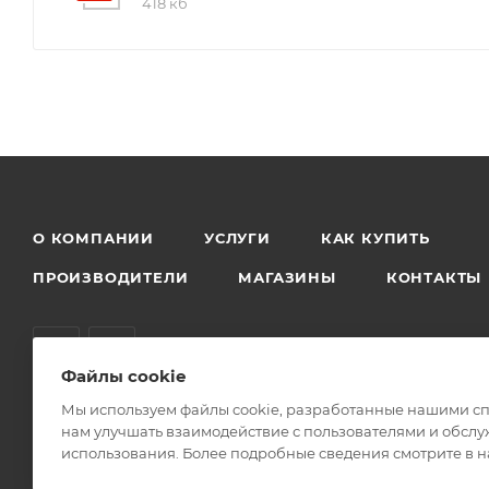
418 кб
О КОМПАНИИ
УСЛУГИ
КАК КУПИТЬ
ПРОИЗВОДИТЕЛИ
МАГАЗИНЫ
КОНТАКТЫ
Файлы cookie
Мы используем файлы cookie, разработанные нашими спе
нам улучшать взаимодействие с пользователями и обслу
2026 © Гигаз: интернет-магазин
использования. Более подробные сведения смотрите в 