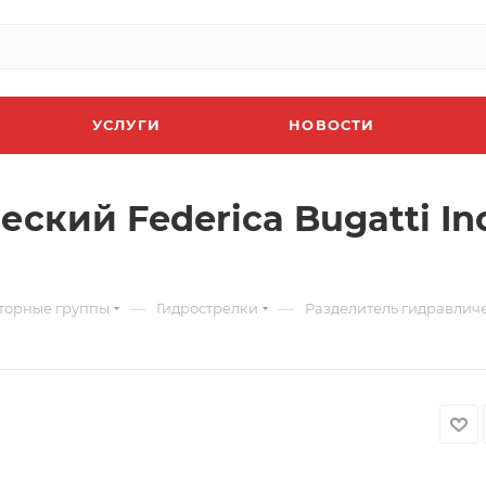
УСЛУГИ
НОВОСТИ
кий Federica Bugatti Ino
—
—
кторные группы
Гидрострелки
Разделитель гидравличес