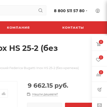
8 800 511 57 80
КОМПАНИЯ
КОНТАКТЫ
0
x HS 25-2 (без
0
кий Federica Bugatti Inox HS 25-2 (без крепежа)
0
9 662.15
руб.
Нашли дешевле?