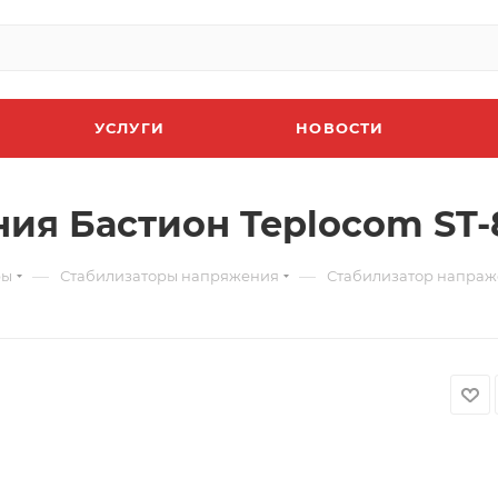
УСЛУГИ
НОВОСТИ
ия Бастион Teplocom ST-
—
—
ры
Стабилизаторы напряжения
Стабилизатор напраже