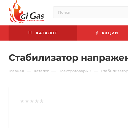
КАТАЛОГ
АКЦИИ
Стабилизатор напражен
—
—
—
Главная
Каталог
Электротовары
Стабилизато